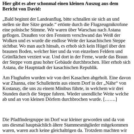
Hier gibt es aber schonmal einen kleinen Auszug aus dem
Bericht von David:
„Bald beginnt der Landeanflug, bitte schnallen sie sich an und
stellen sie ihre Sitze gerade.“ ertönte durch die Flugzeugmikrofone
eine polnische Stimme. Wir waren über Warschau nach Astana
geflogen. Draußen vor den Fenstern verschwand das Weiß der
Wolken und es wurde die endlose Weite der kasachischen Steppe
sichtbar. Wo man auch hinsah, es erhob sich kein Hügel über den
braunen Boden, welcher hier und da von einzelnen Feldern und
Grünflächen verziert war. Und dort in der Ferne, wurde das Braun
der Steppe vom grau hoher Gebäude durchbrochen. Hier erhob sich
Astana, die Hauptstadt der kasachischen Republik.
Am Flughafen wurden wir von drei Kasachen abgeholt. Eine davon
war Zhanna, eine Schulleiterin aus einem Dorf in der „Nähe“ von
Kostanay, die uns zu einem Minibus führte, in welchem wir drei
Stunden durch die Steppe fuhren. Wieder unendliche Weite welche
ab und an von kleinen Dörfern durchbrochen wurde. […….]
Die Pfadfindergruppe im Dorf war kleiner geworden und da von
uns diesmal hauptsächlich ältere Stammesmitglieder mitgekommen
waren, waren auch keine gleichaltrigen da. Trotzdem machten wir