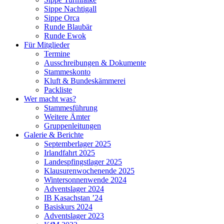
Sippe Nachtigall
Sippe Orca
Runde Blaubär
Runde Ewok
Für Mitglieder
Termine
Ausschreibungen & Dokumente
Stammeskonto
Kluft & Bundeskämmerei
Packliste
Wer macht was?
Stammesführung
Weitere Ämter
Gruppenleitungen
Galerie & Berichte
Septemberlager 2025
Irlandfahrt 2025
Landespfingstlager 2025
Klausurenwochenende 2025
Wintersonnenwende 2024
Adventslager 2024
IB Kasachstan ’24
Basiskurs 2024
Adventslager 2023