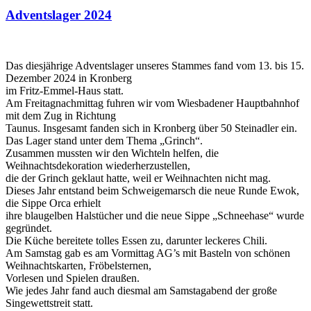
Adventslager 2024
Das diesjährige Adventslager unseres Stammes fand vom 13. bis 15.
Dezember 2024 in Kronberg
im Fritz-Emmel-Haus statt.
Am Freitagnachmittag fuhren wir vom Wiesbadener Hauptbahnhof
mit dem Zug in Richtung
Taunus. Insgesamt fanden sich in Kronberg über 50 Steinadler ein.
Das Lager stand unter dem Thema „Grinch“.
Zusammen mussten wir den Wichteln helfen, die
Weihnachtsdekoration wiederherzustellen,
die der Grinch geklaut hatte, weil er Weihnachten nicht mag.
Dieses Jahr entstand beim Schweigemarsch die neue Runde Ewok,
die Sippe Orca erhielt
ihre blaugelben Halstücher und die neue Sippe „Schneehase“ wurde
gegründet.
Die Küche bereitete tolles Essen zu, darunter leckeres Chili.
Am Samstag gab es am Vormittag AG’s mit Basteln von schönen
Weihnachtskarten, Fröbelsternen,
Vorlesen und Spielen draußen.
Wie jedes Jahr fand auch diesmal am Samstagabend der große
Singewettstreit statt.