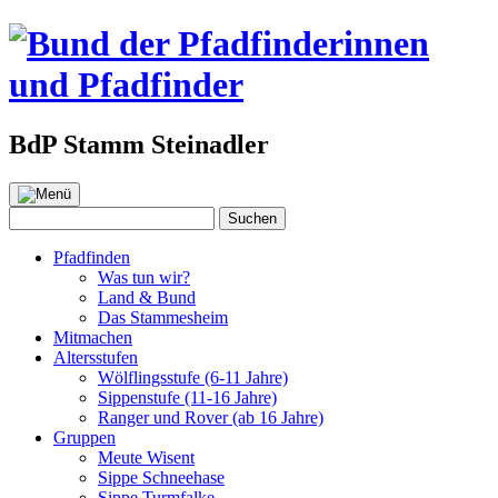
BdP Stamm Steinadler
Zum
Inhalt
Suchen
Suchen
springen
nach:
Pfadfinden
Was tun wir?
Land & Bund
Das Stammesheim
Mitmachen
Altersstufen
Wölflingsstufe (6-11 Jahre)
Sippenstufe (11-16 Jahre)
Ranger und Rover (ab 16 Jahre)
Gruppen
Meute Wisent
Sippe Schneehase
Sippe Turmfalke