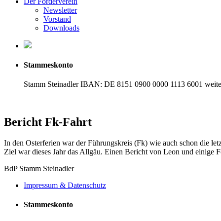
Der Förderverein
Newsletter
Vorstand
Downloads
Stammeskonto
Stamm Steinadler IBAN: DE 8151 0900 0000 1113 6001 weiter
Bericht Fk-Fahrt
In den Osterferien war der Führungskreis (Fk) wie auch schon die letz
Ziel war dieses Jahr das Allgäu. Einen Bericht von Leon und einige F
Es
BdP Stamm Steinadler
kann
Impressum & Datenschutz
nicht
kommentiert
werden.
Stammeskonto