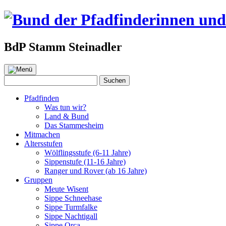
BdP Stamm Steinadler
Zum
Inhalt
Suchen
Suchen
springen
nach:
Pfadfinden
Was tun wir?
Land & Bund
Das Stammesheim
Mitmachen
Altersstufen
Wölflingsstufe (6-11 Jahre)
Sippenstufe (11-16 Jahre)
Ranger und Rover (ab 16 Jahre)
Gruppen
Meute Wisent
Sippe Schneehase
Sippe Turmfalke
Sippe Nachtigall
Sippe Orca