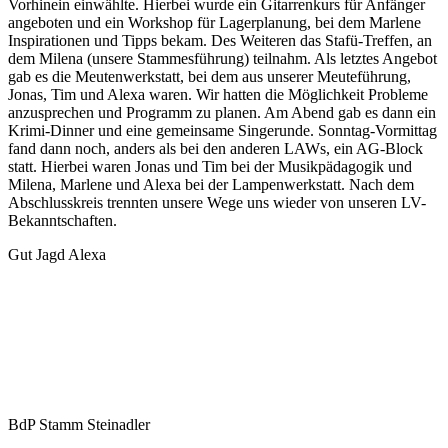
Vorhinein einwählte. Hierbei wurde ein Gitarrenkurs für Anfänger
angeboten und ein Workshop für Lagerplanung, bei dem Marlene
Inspirationen und Tipps bekam. Des Weiteren das Stafü-Treffen, an
dem Milena (unsere Stammesführung) teilnahm. Als letztes Angebot
gab es die Meutenwerkstatt, bei dem aus unserer Meuteführung,
Jonas, Tim und Alexa waren. Wir hatten die Möglichkeit Probleme
anzusprechen und Programm zu planen. Am Abend gab es dann ein
Krimi-Dinner und eine gemeinsame Singerunde. Sonntag-Vormittag
fand dann noch, anders als bei den anderen LAWs, ein AG-Block
statt. Hierbei waren Jonas und Tim bei der Musikpädagogik und
Milena, Marlene und Alexa bei der Lampenwerkstatt. Nach dem
Abschlusskreis trennten unsere Wege uns wieder von unseren LV-
Bekanntschaften.
Gut Jagd Alexa
Es
BdP Stamm Steinadler
kann