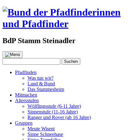
BdP Stamm Steinadler
Zum
Inhalt
Suchen
Suchen
springen
nach:
Pfadfinden
Was tun wir?
Land & Bund
Das Stammesheim
Mitmachen
Altersstufen
Wölflingsstufe (6-11 Jahre)
Sippenstufe (11-16 Jahre)
Ranger und Rover (ab 16 Jahre)
Gruppen
Meute Wisent
Sippe Schneehase
Sippe Turmfalke