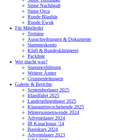
Sippe Nachtigall
Sippe Orca
Runde Blaubär
Runde Ewok
Für Mitglieder
Termine
Ausschreibungen & Dokumente
Stammeskonto
Kluft & Bundeskämmerei
Packliste
Wer macht was?
Stammesführung
Weitere Ämter
Gruppenleitungen
Galerie & Berichte
Septemberlager 2025
Irlandfahrt 2025
Landespfingstlager 2025
Klausurenwochenende 2025
Wintersonnenwende 2024
Adventslager 2024
IB Kasachstan ’24
Basiskurs 2024
Adventslager 2023