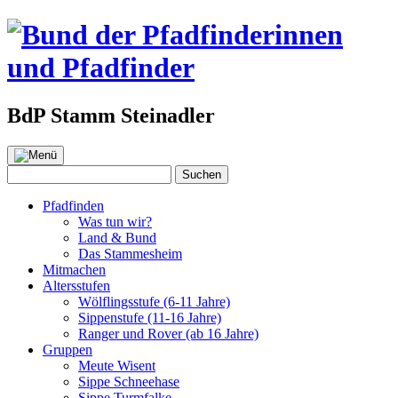
BdP Stamm Steinadler
Zum
Inhalt
Suchen
Suchen
springen
nach:
Pfadfinden
Was tun wir?
Land & Bund
Das Stammesheim
Mitmachen
Altersstufen
Wölflingsstufe (6-11 Jahre)
Sippenstufe (11-16 Jahre)
Ranger und Rover (ab 16 Jahre)
Gruppen
Meute Wisent
Sippe Schneehase
Sippe Turmfalke