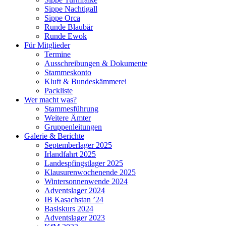
Sippe Nachtigall
Sippe Orca
Runde Blaubär
Runde Ewok
Für Mitglieder
Termine
Ausschreibungen & Dokumente
Stammeskonto
Kluft & Bundeskämmerei
Packliste
Wer macht was?
Stammesführung
Weitere Ämter
Gruppenleitungen
Galerie & Berichte
Septemberlager 2025
Irlandfahrt 2025
Landespfingstlager 2025
Klausurenwochenende 2025
Wintersonnenwende 2024
Adventslager 2024
IB Kasachstan ’24
Basiskurs 2024
Adventslager 2023