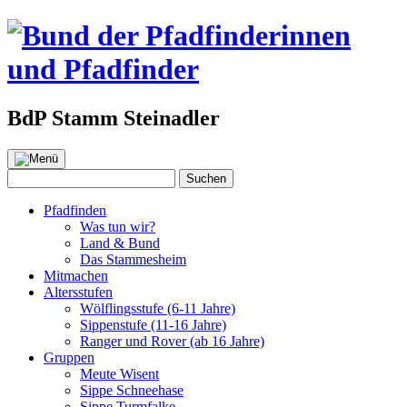
BdP Stamm Steinadler
Zum
Inhalt
Suchen
Suchen
springen
nach:
Pfadfinden
Was tun wir?
Land & Bund
Das Stammesheim
Mitmachen
Altersstufen
Wölflingsstufe (6-11 Jahre)
Sippenstufe (11-16 Jahre)
Ranger und Rover (ab 16 Jahre)
Gruppen
Meute Wisent
Sippe Schneehase
Sippe Turmfalke