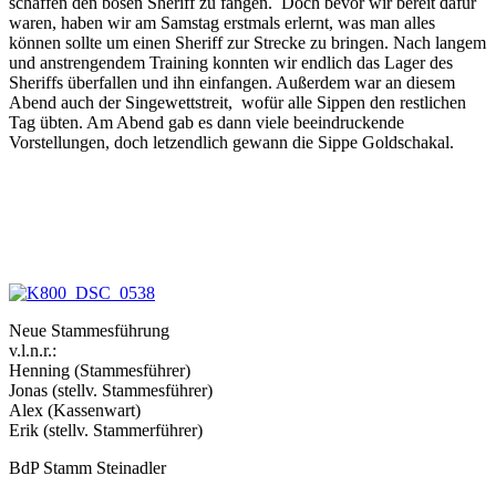
schaffen den bösen Sheriff zu fangen. Doch bevor wir bereit dafür
waren, haben wir am Samstag erstmals erlernt, was man alles
können sollte um einen Sheriff zur Strecke zu bringen. Nach langem
und anstrengendem Training konnten wir endlich das Lager des
Sheriffs überfallen und ihn einfangen. Außerdem war an diesem
Abend auch der Singewettstreit, wofür alle Sippen den restlichen
Tag übten. Am Abend gab es dann viele beeindruckende
Vorstellungen, doch letzendlich gewann die Sippe Goldschakal.
Neue Stammesführung
v.l.n.r.:
Henning (Stammesführer)
Jonas (stellv. Stammesführer)
Alex (Kassenwart)
Erik (stellv. Stammerführer)
Es
BdP Stamm Steinadler
kann