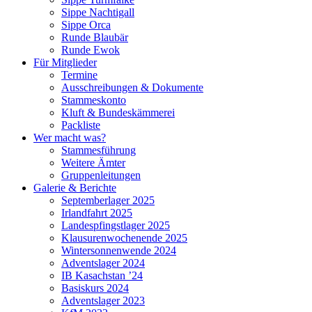
Sippe Nachtigall
Sippe Orca
Runde Blaubär
Runde Ewok
Für Mitglieder
Termine
Ausschreibungen & Dokumente
Stammeskonto
Kluft & Bundeskämmerei
Packliste
Wer macht was?
Stammesführung
Weitere Ämter
Gruppenleitungen
Galerie & Berichte
Septemberlager 2025
Irlandfahrt 2025
Landespfingstlager 2025
Klausurenwochenende 2025
Wintersonnenwende 2024
Adventslager 2024
IB Kasachstan ’24
Basiskurs 2024
Adventslager 2023